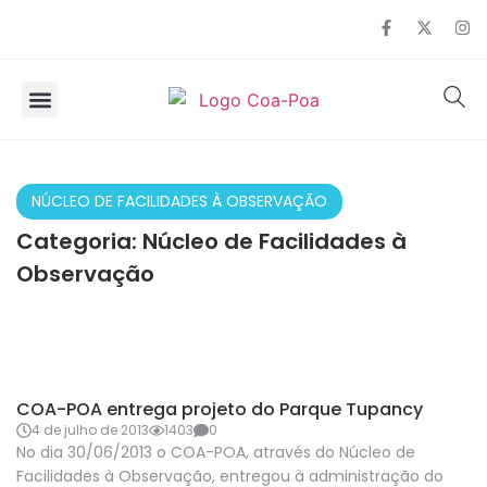
SOBRE O COA
OBSERVAÇÃO DE AVES
NÚCLEO DE FACILIDADES À OBSERVAÇÃO
Categoria:
Núcleo de Facilidades à
Observação
NÚCLEO DE FACILIDADES À OBSERVAÇÃO
COA-POA entrega projeto do Parque Tupancy
4 de julho de 2013
1403
0
No dia 30/06/2013 o COA-POA, através do Núcleo de
Facilidades à Observação, entregou à administração do