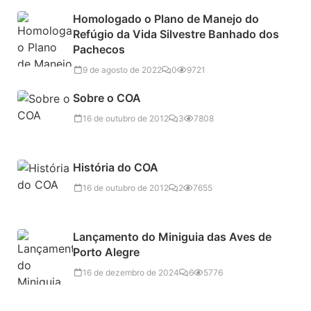
Homologado o Plano de Manejo do
Refúgio da Vida Silvestre Banhado dos
Pachecos
9 de agosto de 2022
0
9721
Sobre o COA
16 de outubro de 2012
3
7808
História do COA
16 de outubro de 2012
2
7655
Lançamento do Miniguia das Aves de
Porto Alegre
16 de dezembro de 2024
6
5776