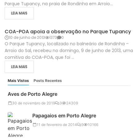
Parque Tupancy, na praia de Rondinha em Arroio...
LEIA MAIS
NÚCLEO DE FACILIDADES À OBSERVAÇÃO
COA-POA apoia a observação no Parque Tupancy
10 de junho de 2013
1373
0
O Parque Tupancy, localizado no balneário de Rondinha –
Arroio do Sal, recebeu no domingo, 9 de junho de 2013, uma
comitiva do COA-POA, que foi ...
LEIA MAIS
Mais Vistos
Posts Recentes
Aves de Porto Alegre
30 de novembro de 2019
3
24309
Papagaios em Porto Alegre
11 de fevereiro de 2014
5
10166