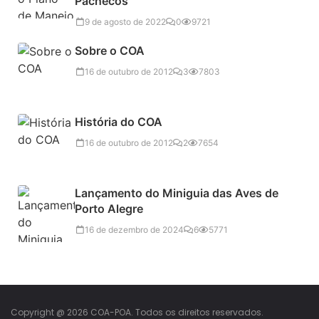
Pachecos
9 de agosto de 2022
0
9721
Sobre o COA
16 de outubro de 2012
3
7803
História do COA
16 de outubro de 2012
2
7654
Lançamento do Miniguia das Aves de
Porto Alegre
16 de dezembro de 2024
6
5771
Copyright @ 2026 COA-POA. Todos os direitos reservados.