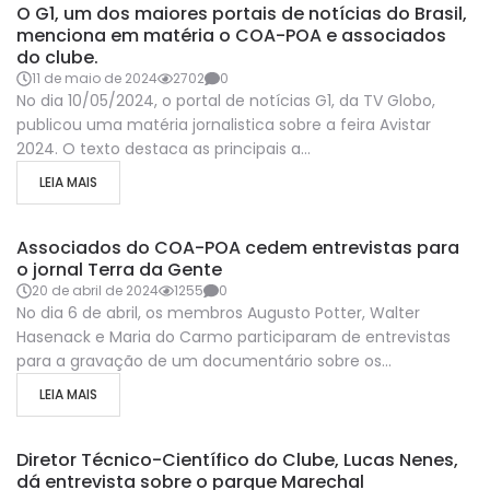
O G1, um dos maiores portais de notícias do Brasil,
menciona em matéria o COA-POA e associados
do clube.
11 de maio de 2024
2702
0
No dia 10/05/2024, o portal de notícias G1, da TV Globo,
publicou uma matéria jornalistica sobre a feira Avistar
2024. O texto destaca as principais a...
LEIA MAIS
COA-POA-NA-MIDIA
Associados do COA-POA cedem entrevistas para
o jornal Terra da Gente
20 de abril de 2024
1255
0
No dia 6 de abril, os membros Augusto Potter, Walter
Hasenack e Maria do Carmo participaram de entrevistas
para a gravação de um documentário sobre os...
LEIA MAIS
COA-POA-NA-MIDIA
Diretor Técnico-Científico do Clube, Lucas Nenes,
dá entrevista sobre o parque Marechal