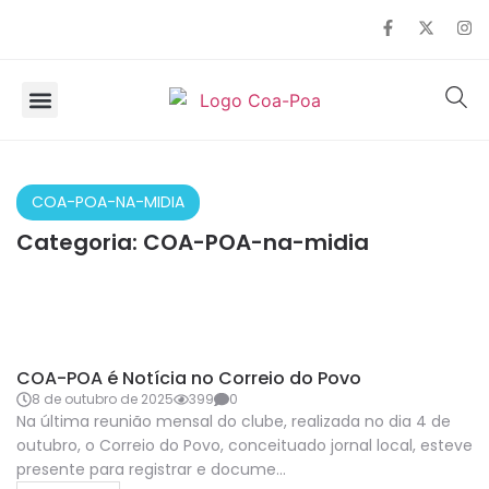
SOBRE O COA
OBSERVAÇÃO DE AVES
COA-POA-NA-MIDIA
Categoria:
COA-POA-na-midia
COA-POA-NA-MIDIA
COA-POA é Notícia no Correio do Povo
8 de outubro de 2025
399
0
Na última reunião mensal do clube, realizada no dia 4 de
outubro, o Correio do Povo, conceituado jornal local, esteve
presente para registrar e docume...