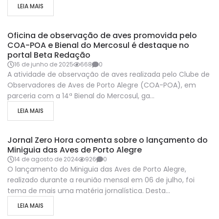
LEIA MAIS
COA-POA-NA-MIDIA
Oficina de observação de aves promovida pelo
COA-POA e Bienal do Mercosul é destaque no
portal Beta Redação
16 de junho de 2025
668
0
A atividade de observação de aves realizada pelo Clube de
Observadores de Aves de Porto Alegre (COA-POA), em
parceria com a 14ª Bienal do Mercosul, ga...
LEIA MAIS
COA-POA-NA-MIDIA
NOTICIAS
Jornal Zero Hora comenta sobre o lançamento do
Miniguia das Aves de Porto Alegre
14 de agosto de 2024
926
0
O lançamento do Miniguia das Aves de Porto Alegre,
realizado durante a reunião mensal em 06 de julho, foi
tema de mais uma matéria jornalística. Desta...
LEIA MAIS