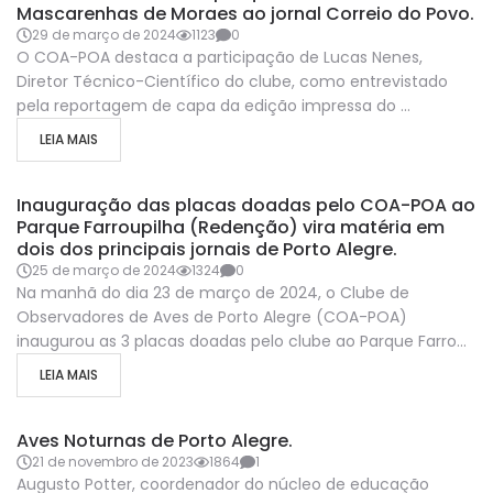
Mascarenhas de Moraes ao jornal Correio do Povo.
29 de março de 2024
1123
0
O COA-POA destaca a participação de Lucas Nenes,
Diretor Técnico-Científico do clube, como entrevistado
pela reportagem de capa da edição impressa do ...
LEIA MAIS
COA-POA-NA-MIDIA
Inauguração das placas doadas pelo COA-POA ao
Parque Farroupilha (Redenção) vira matéria em
dois dos principais jornais de Porto Alegre.
25 de março de 2024
1324
0
Na manhã do dia 23 de março de 2024, o Clube de
Observadores de Aves de Porto Alegre (COA-POA)
inaugurou as 3 placas doadas pelo clube ao Parque Farro...
LEIA MAIS
COA-POA-NA-MIDIA
NOTICIAS
Aves Noturnas de Porto Alegre.
NÚCLEO DE EDUCAÇÃO AMBIENTAL
21 de novembro de 2023
1864
1
Augusto Potter, coordenador do núcleo de educação