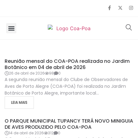
SOBRE O COA
OBSERVAÇÃO DE AVES
ATIVIDADES
REUNIÕES
Reunião mensal do COA-POA realizada no Jardim
Botânico em 04 de abril de 2026
26 de abril de 2026
98
0
A segunda reunião mensal do Clube de Observadores de
Aves de Porto Alegre (COA-POA) foi realizada no Jardim
Botânico de Porto Alegre, importante local...
LEIA MAIS
NOTICIAS
O PARQUE MUNICIPAL TUPANCY TERÁ NOVO MINIGUIA
DE AVES PRODUZIDO PELO COA-POA
14 de abril de 2026
312
0