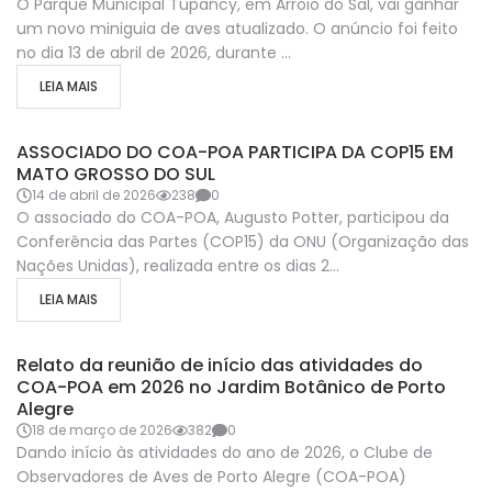
O Parque Municipal Tupancy, em Arroio do Sal, vai ganhar
um novo miniguia de aves atualizado. O anúncio foi feito
no dia 13 de abril de 2026, durante ...
LEIA MAIS
NOTICIAS
RELATOS DOS ASSOCIADOS
ASSOCIADO DO COA-POA PARTICIPA DA COP15 EM
MATO GROSSO DO SUL
14 de abril de 2026
238
0
O associado do COA-POA, Augusto Potter, participou da
Conferência das Partes (COP15) da ONU (Organização das
Nações Unidas), realizada entre os dias 2...
LEIA MAIS
ATIVIDADES
REUNIÕES
Relato da reunião de início das atividades do
COA-POA em 2026 no Jardim Botânico de Porto
Alegre
18 de março de 2026
382
0
Dando início às atividades do ano de 2026, o Clube de
Observadores de Aves de Porto Alegre (COA-POA)