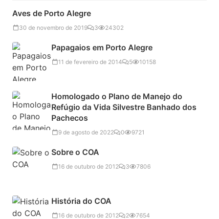
Aves de Porto Alegre
30 de novembro de 2019
3
24302
Papagaios em Porto Alegre
11 de fevereiro de 2014
5
10158
Homologado o Plano de Manejo do
Refúgio da Vida Silvestre Banhado dos
Pachecos
9 de agosto de 2022
0
9721
Sobre o COA
16 de outubro de 2012
3
7806
História do COA
16 de outubro de 2012
2
7654