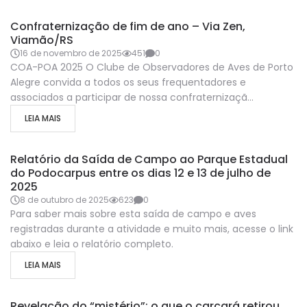
REUNIÕES
Confraternização de fim de ano – Via Zen,
Viamão/RS
16 de novembro de 2025
451
0
COA-POA 2025 O Clube de Observadores de Aves de Porto
Alegre convida a todos os seus frequentadores e
associados a participar de nossa confraternizaçã...
LEIA MAIS
SAÍDAS A CAMPO
Relatório da Saída de Campo ao Parque Estadual
do Podocarpus entre os dias 12 e 13 de julho de
2025
8 de outubro de 2025
623
0
Para saber mais sobre esta saída de campo e aves
registradas durante a atividade e muito mais, acesse o link
abaixo e leia o relatório completo.
LEIA MAIS
ARTIGOS TÉCNICOS
RELATOS DOS ASSOCIADOS
Revelação do “mistério”: o que o carcará retirou