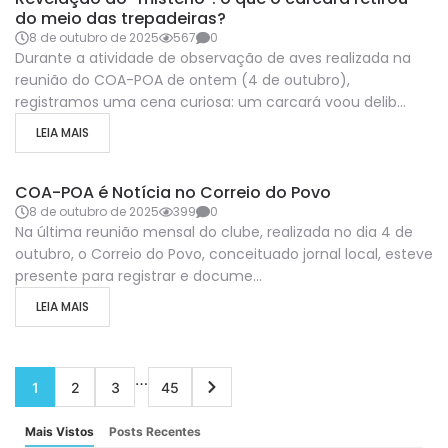
do meio das trepadeiras?
8 de outubro de 2025
567
0
Durante a atividade de observação de aves realizada na
reunião do COA-POA de ontem (4 de outubro),
registramos uma cena curiosa: um carcará voou delib...
LEIA MAIS
COA-POA-NA-MIDIA
COA-POA é Notícia no Correio do Povo
8 de outubro de 2025
399
0
Na última reunião mensal do clube, realizada no dia 4 de
outubro, o Correio do Povo, conceituado jornal local, esteve
presente para registrar e docume...
LEIA MAIS
…
1
2
3
45
Mais Vistos
Posts Recentes