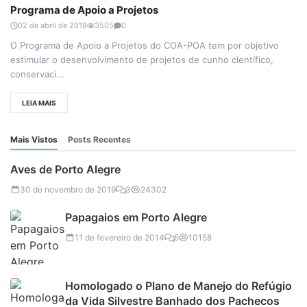
Programa de Apoio a Projetos
02 de abril de 2019
3505
0
O Programa de Apoio a Projetos do COA-POA tem por objetivo
estimular o desenvolvimento de projetos de cunho científico,
conservaci...
LEIA MAIS
Mais Vistos
Posts Recentes
Aves de Porto Alegre
30 de novembro de 2019
3
24302
Papagaios em Porto Alegre
11 de fevereiro de 2014
5
10158
Homologado o Plano de Manejo do Refúgio
da Vida Silvestre Banhado dos Pachecos