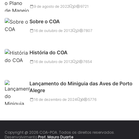
9 de agosto de 2022
0
9721
Sobre o COA
16 de outubro de 2012
3
7807
História do COA
16 de outubro de 2012
2
7654
Lançamento do Miniguia das Aves de Porto
Alegre
16 de dezembro de 2024
6
5776
Copyright @ 2026 COA-POA. Todos os direitos reservados.
Desenvolvimento
Prof. Mauro Duarte