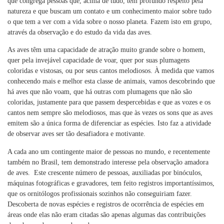
que congrega pessoas que, acima de tudo, têm profundo respeito pela
natureza e que buscam um contato e um conhecimento maior sobre tudo
o que tem a ver com a vida sobre o nosso planeta. Fazem isto em grupo,
através da observação e do estudo da vida das aves.
As aves têm uma capacidade de atração muito grande sobre o homem,
quer pela invejável capacidade de voar, quer por suas plumagens
coloridas e vistosas, ou por seus cantos melodiosos. À medida que vamos
conhecendo mais e melhor esta classe de animais, vamos descobrindo que
há aves que não voam, que há outras com plumagens que não são
coloridas, justamente para que passem despercebidas e que as vozes e os
cantos nem sempre são melodiosos, mas que às vezes os sons que as aves
emitem são a única forma de diferenciar as espécies. Isto faz a atividade
de observar aves ser tão desafiadora e motivante.
A cada ano um contingente maior de pessoas no mundo, e recentemente
também no Brasil, tem demonstrado interesse pela observação amadora
de aves. Este crescente número de pessoas, auxiliadas por binóculos,
máquinas fotográficas e gravadores, tem feito registros importantíssimos,
que os ornitólogos profissionais sozinhos não conseguiriam fazer.
Descoberta de novas espécies e registros de ocorrência de espécies em
áreas onde elas não eram citadas são apenas algumas das contribuições